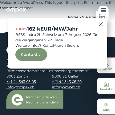
Welcome to WordPress. This is your first post. Edit or delete it,
then start writing!
Folgen Sie uns
162 kEUR/MW/Jahr
-0.18%
BESS-Index 2h Schweiz am 7. August 2026 für
die vergangenen 365 Tage.
Weitere Infos? Kontaktieren Sie uns!
Kontakt
Wir sind Ihre Energie.
Zürich
St. Gallen
Rückruf
Birmensdorferstrasse 108
Rosenbergstrasse 95
8003 Zürich
9000 St. Gallen
+41 44 543 05 05
+41 44 543 05 20
info@ompex.ch
info@ompex.ch
Kontakt
Jobs