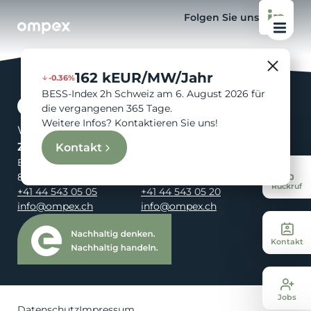
Folgen Sie uns
162 kEUR/MW/Jahr
-0.36%
BESS-Index 2h Schweiz am 6. August 2026 für
die vergangenen 365 Tage.
Weitere Infos? Kontaktieren Sie uns!
Wir sind Ihre Energie.
Zürich
St. Gallen
Kontakt
Birmensdorferstrasse 108
Rosenbergstrasse 95
8003 Zürich
9000 St. Gallen
Rückruf
+41 44 543 05 05
+41 44 543 05 20
info@ompex.ch
info@ompex.ch
Kontakt
Jobs
Datenschutz
Impressum