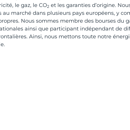
ricité, le gaz, le CO
et les garanties d’origine. No
2
s au marché dans plusieurs pays européens, y com
 propres. Nous sommes membre des bourses du gaz 
ationales ainsi que participant indépendant de di
rontalières. Ainsi, nous mettons toute notre énergi
e.
mpex en un coup d’œil
treprise
Depuis 2006