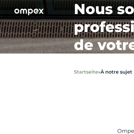
Nous s
profess
de votr
Startseite
»
À notre sujet
Ompex 