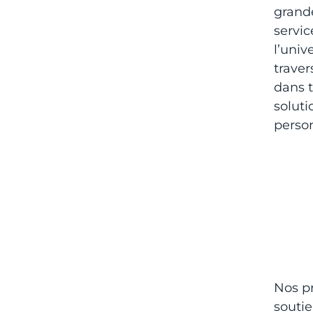
grande
servic
l’univ
trave
dans t
soluti
person
Nos pr
soutie