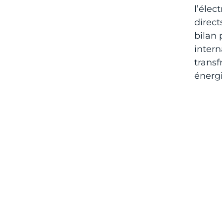
l’élect
direct
bilan
intern
transf
énergi
O
En