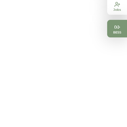
Jobs
BESS
Nous sommes à votre
disposition pour toute question
relative à notre portail
stromportfolio. N’hésitez pas à
nous contacter directement.
C’est sans engagement.
Info