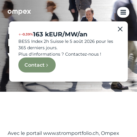
Nous sommes
163 kEUR/MW/an
-0.39%
le portail de
BESS Index 2h Suisse le 5 août 2026 pour les
365 derniers jours.
votre énergie.
Plus d'informations ? Contactez-nous !
Contact
Avec le portail www.stromportfolio.ch, Ompex