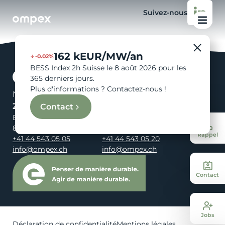
Suivez-nous
162 kEUR/MW/an
-0.02%
BESS Index 2h Suisse le 8 août 2026 pour les
365 derniers jours.
Plus d'informations ? Contactez-nous !
Nous sommes votre énergie.
Zürich
St. Gallen
Contact
Birmensdorferstrasse 108
Rosenbergstrasse 95
8003 Zürich
9000 St. Gallen
Rappel
+41 44 543 05 05
+41 44 543 05 20
info@ompex.ch
info@ompex.ch
Contact
Jobs
Déclaration de confidentialité
Mentions légales